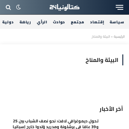
سياسة
إقتصاد
مجتمع
حوادث
الرأي
رياضة
دولية
الرئيسية
»
البيئة والمناخ
البيئة والمناخ
آخر الأخبار
تحول ديموغرافي لافت: نحو نصف الشباب بين 25
و39 عامًا في برشلونة ومدريد وُلدوا خارج إسبانيا