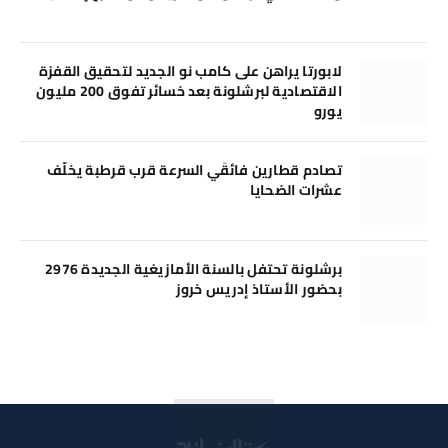
لابورتا يراهن على كامب نو الجديد لتحقيق القفزة
الاقتصادية لبرشلونة بعد خسائر تفوق 200 مليون
يورو
تصادم قطارين فائقَي السرعة قرب قرطبة يخلّف
عشرات الضحايا
برشلونة تحتفل بالسنة الأمازيغية الجديدة 2976
بحضور الأستاذ إدريس خروز