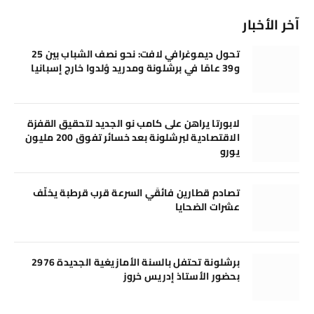
آخر الأخبار
تحول ديموغرافي لافت: نحو نصف الشباب بين 25
و39 عامًا في برشلونة ومدريد وُلدوا خارج إسبانيا
لابورتا يراهن على كامب نو الجديد لتحقيق القفزة
الاقتصادية لبرشلونة بعد خسائر تفوق 200 مليون
يورو
تصادم قطارين فائقَي السرعة قرب قرطبة يخلّف
عشرات الضحايا
برشلونة تحتفل بالسنة الأمازيغية الجديدة 2976
بحضور الأستاذ إدريس خروز