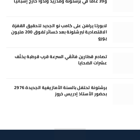
و39 عامًا في برشلونة ومدريد وُلدوا خارج إسبانيا
لابورتا يراهن على كامب نو الجديد لتحقيق القفزة
الاقتصادية لبرشلونة بعد خسائر تفوق 200 مليون
يورو
تصادم قطارين فائقَي السرعة قرب قرطبة يخلّف
عشرات الضحايا
برشلونة تحتفل بالسنة الأمازيغية الجديدة 2976
بحضور الأستاذ إدريس خروز