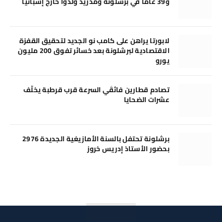
و39 عامًا في برشلونة ومدريد وُلدوا خارج إسبانيا
لابورتا يراهن على كامب نو الجديد لتحقيق القفزة
الاقتصادية لبرشلونة بعد خسائر تفوق 200 مليون
يورو
تصادم قطارين فائقَي السرعة قرب قرطبة يخلّف
عشرات الضحايا
برشلونة تحتفل بالسنة الأمازيغية الجديدة 2976
بحضور الأستاذ إدريس خروز