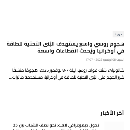
دولية
هجوم روسي واسع يستهدف البُنى التحتية للطاقة
في أوكرانيا ويُحدث انقطاعات واسعة
السبت 08 نوفمبر 2025 - 17:07
كتالونيا24 شنّت قوات روسيا، ليلة 7‑8 نوفمبر 2025، هجومًا منسّقًا
كبير الحجم على البُنى التحتية للطاقة في أوكرانيا، مستخدمة طائرات…
آخر الأخبار
تحول ديموغرافي لافت: نحو نصف الشباب بين 25