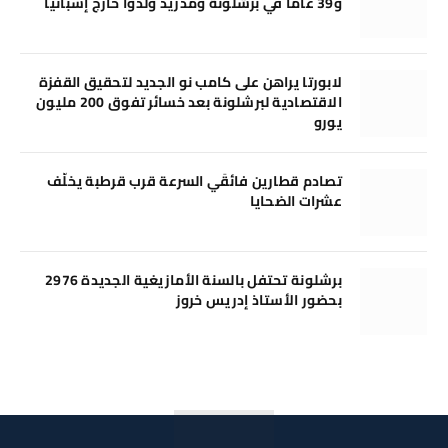
و39 عامًا في برشلونة ومدريد وُلدوا خارج إسبانيا
لابورتا يراهن على كامب نو الجديد لتحقيق القفزة
الاقتصادية لبرشلونة بعد خسائر تفوق 200 مليون
يورو
تصادم قطارين فائقَي السرعة قرب قرطبة يخلّف
عشرات الضحايا
برشلونة تحتفل بالسنة الأمازيغية الجديدة 2976
بحضور الأستاذ إدريس خروز