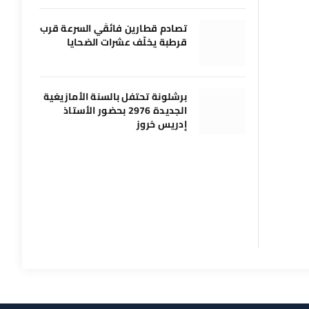
تصادم قطارين فائقَي السرعة قرب
قرطبة يخلّف عشرات الضحايا
برشلونة تحتفل بالسنة الأمازيغية
الجديدة 2976 بحضور الأستاذ
إدريس خروز