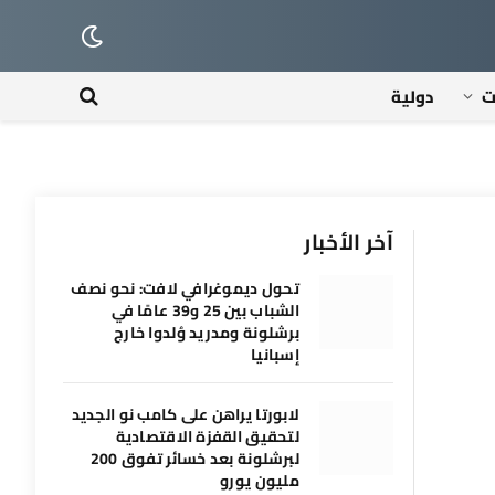
ت
دولية
آخر الأخبار
تحول ديموغرافي لافت: نحو نصف
الشباب بين 25 و39 عامًا في
برشلونة ومدريد وُلدوا خارج
إسبانيا
لابورتا يراهن على كامب نو الجديد
لتحقيق القفزة الاقتصادية
لبرشلونة بعد خسائر تفوق 200
مليون يورو