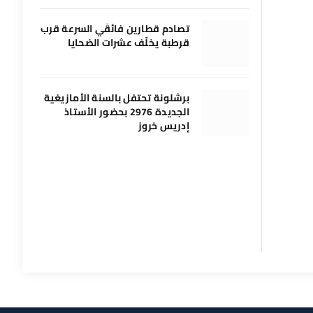
تصادم قطارين فائقَي السرعة قرب
قرطبة يخلّف عشرات الضحايا
برشلونة تحتفل بالسنة الأمازيغية
الجديدة 2976 بحضور الأستاذ
إدريس خروز