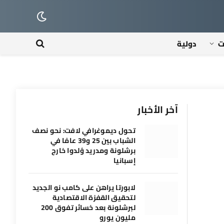
ت
دولية
آخر الأخبار
تحول ديموغرافي لافت: نحو نصف
الشباب بين 25 و39 عامًا في
برشلونة ومدريد وُلدوا خارج
إسبانيا
لابورتا يراهن على كامب نو الجديد
لتحقيق القفزة الاقتصادية
لبرشلونة بعد خسائر تفوق 200
مليون يورو