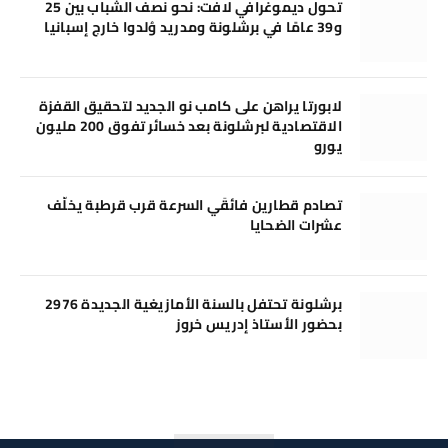
تحول ديموغرافي لافت: نحو نصف الشباب بين 25
و39 عامًا في برشلونة ومدريد وُلدوا خارج إسبانيا
لابورتا يراهن على كامب نو الجديد لتحقيق القفزة
الاقتصادية لبرشلونة بعد خسائر تفوق 200 مليون
يورو
تصادم قطارين فائقَي السرعة قرب قرطبة يخلّف
عشرات الضحايا
برشلونة تحتفل بالسنة الأمازيغية الجديدة 2976
بحضور الأستاذ إدريس خروز