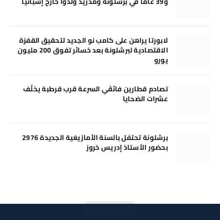
و39 عامًا في برشلونة ومدريد وُلدوا خارج إسبانيا
لابورتا يراهن على كامب نو الجديد لتحقيق القفزة
الاقتصادية لبرشلونة بعد خسائر تفوق 200 مليون
يورو
تصادم قطارين فائقَي السرعة قرب قرطبة يخلّف
عشرات الضحايا
برشلونة تحتفل بالسنة الأمازيغية الجديدة 2976
بحضور الأستاذ إدريس خروز