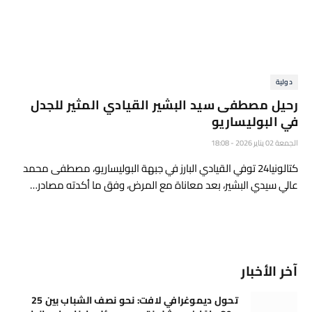
دولية
رحيل مصطفى سيد البشير القيادي المثير للجدل
في البوليساريو
الجمعة 02 يناير 2026 - 18:08
كتالونيا24 توفي القيادي البارز في جبهة البوليساريو، مصطفى محمد
عالي سيدي البشير، بعد معاناة مع المرض، وفق ما أكدته مصادر…
آخر الأخبار
تحول ديموغرافي لافت: نحو نصف الشباب بين 25