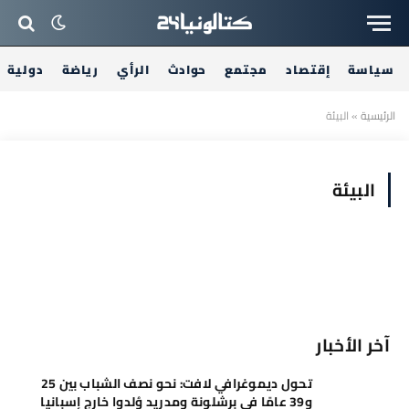
سياسة
إقتصاد
مجتمع
حوادث
الرأي
رياضة
دولية
الرئيسية
»
البيئة
البيئة
آخر الأخبار
تحول ديموغرافي لافت: نحو نصف الشباب بين 25
و39 عامًا في برشلونة ومدريد وُلدوا خارج إسبانيا