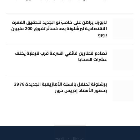
لابورتا يراهن على كامب نو الجديد لتحقيق القفزة
الاقتصادية لبرشلونة بعد خسائر تفوق 200 مليون
يورو
تصادم قطارين فائقَي السرعة قرب قرطبة يخلّف
عشرات الضحايا
برشلونة تحتفل بالسنة الأمازيغية الجديدة 2976
بحضور الأستاذ إدريس خروز