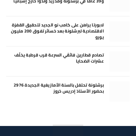
و39 عامًا في برشلونة ومدريد وُلدوا خارج إسبانيا
لابورتا يراهن على كامب نو الجديد لتحقيق القفزة
الاقتصادية لبرشلونة بعد خسائر تفوق 200 مليون
يورو
تصادم قطارين فائقَي السرعة قرب قرطبة يخلّف
عشرات الضحايا
برشلونة تحتفل بالسنة الأمازيغية الجديدة 2976
بحضور الأستاذ إدريس خروز