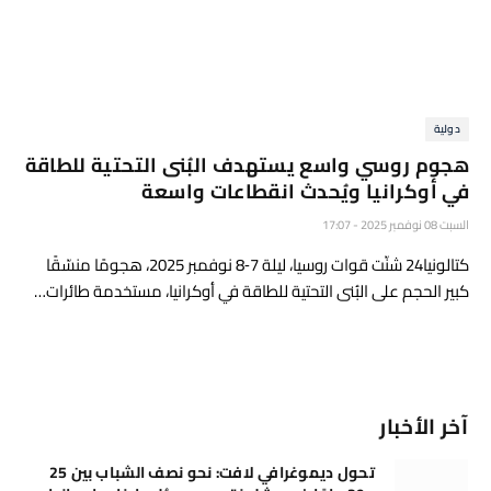
دولية
هجوم روسي واسع يستهدف البُنى التحتية للطاقة
في أوكرانيا ويُحدث انقطاعات واسعة
السبت 08 نوفمبر 2025 - 17:07
كتالونيا24 شنّت قوات روسيا، ليلة 7‑8 نوفمبر 2025، هجومًا منسّقًا
كبير الحجم على البُنى التحتية للطاقة في أوكرانيا، مستخدمة طائرات…
آخر الأخبار
تحول ديموغرافي لافت: نحو نصف الشباب بين 25