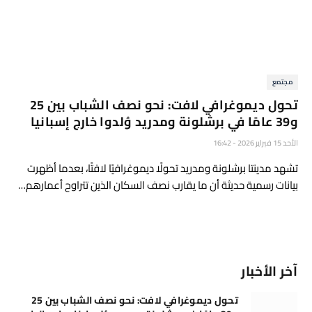
مجتمع
تحول ديموغرافي لافت: نحو نصف الشباب بين 25
و39 عامًا في برشلونة ومدريد وُلدوا خارج إسبانيا
الأحد 15 فبراير 2026 - 16:42
تشهد مدينتا برشلونة ومدريد تحولًا ديموغرافيًا لافتًا، بعدما أظهرت
بيانات رسمية حديثة أن ما يقارب نصف السكان الذين تتراوح أعمارهم…
آخر الأخبار
تحول ديموغرافي لافت: نحو نصف الشباب بين 25