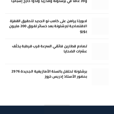
و39 عامًا في برشلونة ومدريد وُلدوا خارج إسبانيا
لابورتا يراهن على كامب نو الجديد لتحقيق القفزة
الاقتصادية لبرشلونة بعد خسائر تفوق 200 مليون
يورو
تصادم قطارين فائقَي السرعة قرب قرطبة يخلّف
عشرات الضحايا
برشلونة تحتفل بالسنة الأمازيغية الجديدة 2976
بحضور الأستاذ إدريس خروز