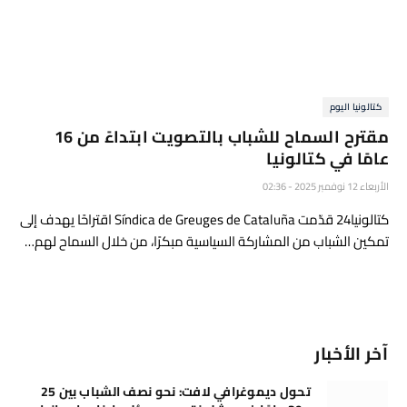
كتالونيا اليوم
مقترح السماح للشباب بالتصويت ابتداءً من 16
عامًا في كتالونيا
الأربعاء 12 نوفمبر 2025 - 02:36
كتالونيا24 قدّمت Síndica de Greuges de Cataluña اقتراحًا يهدف إلى
تمكين الشباب من المشاركة السياسية مبكرًا، من خلال السماح لهم…
آخر الأخبار
تحول ديموغرافي لافت: نحو نصف الشباب بين 25