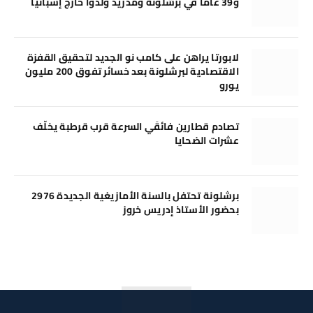
و39 عامًا في برشلونة ومدريد وُلدوا خارج إسبانيا
لابورتا يراهن على كامب نو الجديد لتحقيق القفزة
الاقتصادية لبرشلونة بعد خسائر تفوق 200 مليون
يورو
تصادم قطارين فائقَي السرعة قرب قرطبة يخلّف
عشرات الضحايا
برشلونة تحتفل بالسنة الأمازيغية الجديدة 2976
بحضور الأستاذ إدريس خروز