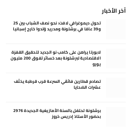
آخر الأخبار
تحول ديموغرافي لافت: نحو نصف الشباب بين 25
و39 عامًا في برشلونة ومدريد وُلدوا خارج إسبانيا
لابورتا يراهن على كامب نو الجديد لتحقيق القفزة
الاقتصادية لبرشلونة بعد خسائر تفوق 200 مليون
يورو
تصادم قطارين فائقَي السرعة قرب قرطبة يخلّف
عشرات الضحايا
برشلونة تحتفل بالسنة الأمازيغية الجديدة 2976
بحضور الأستاذ إدريس خروز