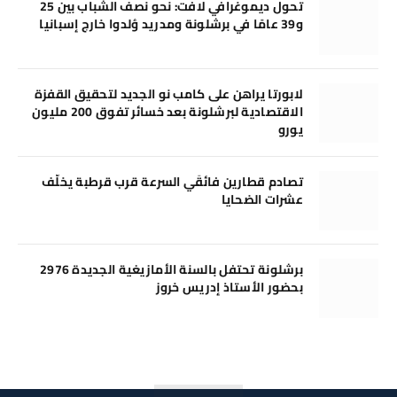
تحول ديموغرافي لافت: نحو نصف الشباب بين 25
و39 عامًا في برشلونة ومدريد وُلدوا خارج إسبانيا
لابورتا يراهن على كامب نو الجديد لتحقيق القفزة
الاقتصادية لبرشلونة بعد خسائر تفوق 200 مليون
يورو
تصادم قطارين فائقَي السرعة قرب قرطبة يخلّف
عشرات الضحايا
برشلونة تحتفل بالسنة الأمازيغية الجديدة 2976
بحضور الأستاذ إدريس خروز