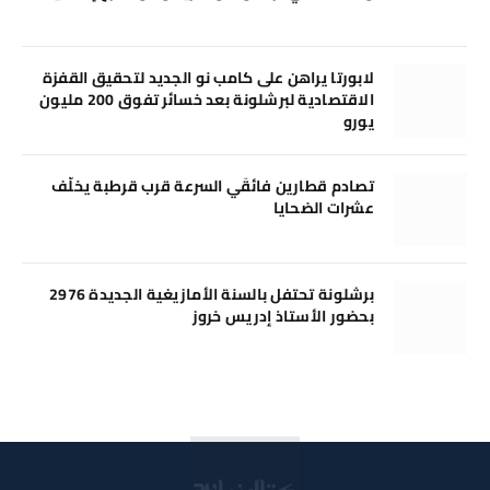
لابورتا يراهن على كامب نو الجديد لتحقيق القفزة
الاقتصادية لبرشلونة بعد خسائر تفوق 200 مليون
يورو
تصادم قطارين فائقَي السرعة قرب قرطبة يخلّف
عشرات الضحايا
برشلونة تحتفل بالسنة الأمازيغية الجديدة 2976
بحضور الأستاذ إدريس خروز