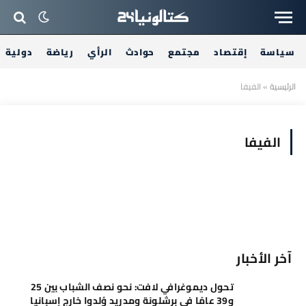
سياسة
إقتصاد
مجتمع
حوادث
الرأي
رياضة
دولية
الرئيسية
»
الفيفا
الفيفا
آخر الأخبار
تحول ديموغرافي لافت: نحو نصف الشباب بين 25
و39 عامًا في برشلونة ومدريد وُلدوا خارج إسبانيا