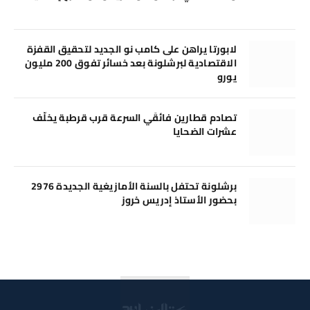
لابورتا يراهن على كامب نو الجديد لتحقيق القفزة
الاقتصادية لبرشلونة بعد خسائر تفوق 200 مليون
يورو
تصادم قطارين فائقَي السرعة قرب قرطبة يخلّف
عشرات الضحايا
برشلونة تحتفل بالسنة الأمازيغية الجديدة 2976
بحضور الأستاذ إدريس خروز