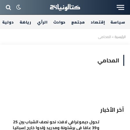
سياسة
إقتصاد
مجتمع
حوادث
الرأي
رياضة
دولية
الرئيسية
»
المحامي
المحامي
آخر الأخبار
تحول ديموغرافي لافت: نحو نصف الشباب بين 25
و39 عامًا في برشلونة ومدريد وُلدوا خارج إسبانيا