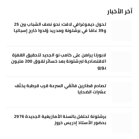
آخر الأخبار
تحول ديموغرافي لافت: نحو نصف الشباب بين 25
و39 عامًا في برشلونة ومدريد وُلدوا خارج إسبانيا
لابورتا يراهن على كامب نو الجديد لتحقيق القفزة
الاقتصادية لبرشلونة بعد خسائر تفوق 200 مليون
يورو
تصادم قطارين فائقَي السرعة قرب قرطبة يخلّف
عشرات الضحايا
برشلونة تحتفل بالسنة الأمازيغية الجديدة 2976
بحضور الأستاذ إدريس خروز