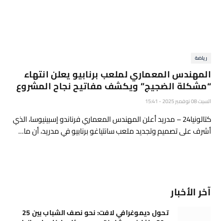
رياضة
المهندس المعماري لملعب برنابيو يعلن انتهاء
“مشكلة الضجيج” ويكشف مفاتيح نجاح المشروع
السبت 08 نوفمبر 2025 - 15:41
كتالونيا24 – مدريد أعلن المهندس المعماري فرناندو إسبينيوسا، الذي
أشرف على تصميم وتجديد ملعب سانتياغو برنابيو في مدريد، أن ما…
آخر الأخبار
تحول ديموغرافي لافت: نحو نصف الشباب بين 25