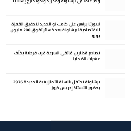
و39 عامًا في برشلونة ومدريد وُلدوا خارج إسبانيا
لابورتا يراهن على كامب نو الجديد لتحقيق القفزة
الاقتصادية لبرشلونة بعد خسائر تفوق 200 مليون
يورو
تصادم قطارين فائقَي السرعة قرب قرطبة يخلّف
عشرات الضحايا
برشلونة تحتفل بالسنة الأمازيغية الجديدة 2976
بحضور الأستاذ إدريس خروز