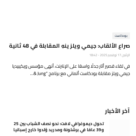
بودكاست
صراع الألقاب: جيمي ويلز ينهِ المقابلة في 48 ثانية
الإثنين 17 نوفمبر 2025 - 18:42
في لقاء قصير أثار جدلًا واسعًا على الإنترنت، أنهى مؤسس ويكيبيديا
جيمي ويلز مقابلة بودكاست ألماني مع برنامج “Jung &…
آخر الأخبار
تحول ديموغرافي لافت: نحو نصف الشباب بين 25
و39 عامًا في برشلونة ومدريد وُلدوا خارج إسبانيا