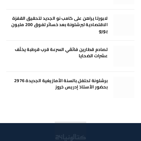
لابورتا يراهن على كامب نو الجديد لتحقيق القفزة
الاقتصادية لبرشلونة بعد خسائر تفوق 200 مليون
يورو
تصادم قطارين فائقَي السرعة قرب قرطبة يخلّف
عشرات الضحايا
برشلونة تحتفل بالسنة الأمازيغية الجديدة 2976
بحضور الأستاذ إدريس خروز