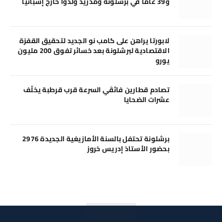
و39 عامًا في برشلونة ومدريد وُلدوا خارج إسبانيا
لابورتا يراهن على كامب نو الجديد لتحقيق القفزة
الاقتصادية لبرشلونة بعد خسائر تفوق 200 مليون
يورو
تصادم قطارين فائقَي السرعة قرب قرطبة يخلّف
عشرات الضحايا
برشلونة تحتفل بالسنة الأمازيغية الجديدة 2976
بحضور الأستاذ إدريس خروز