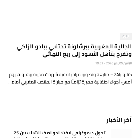
جالية
الجالية المغربية ببرشلونة تحتفي ببادو الزاكي
وتفرح بتأهل الأسود إلى ربع النهائي
الإثنين 05 يناير 2026 - 19:52
كتالونيا24 – متابعة وتصوير: مراد بلفقيه شهدت مدينة برشلونة، يوم
أمس، أجواء احتفالية مميزة تزامنًا مع مباراة المنتخب المغربي أمام…
آخر الأخبار
تحول ديموغرافي لافت: نحو نصف الشباب بين 25