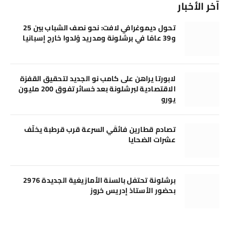
آخر الأخبار
تحول ديموغرافي لافت: نحو نصف الشباب بين 25
و39 عامًا في برشلونة ومدريد وُلدوا خارج إسبانيا
لابورتا يراهن على كامب نو الجديد لتحقيق القفزة
الاقتصادية لبرشلونة بعد خسائر تفوق 200 مليون
يورو
تصادم قطارين فائقَي السرعة قرب قرطبة يخلّف
عشرات الضحايا
برشلونة تحتفل بالسنة الأمازيغية الجديدة 2976
بحضور الأستاذ إدريس خروز