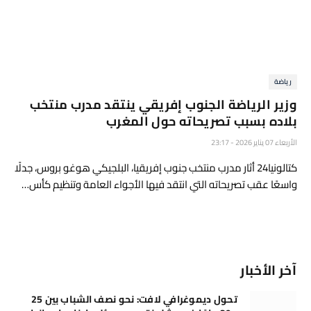
رياضة
وزير الرياضة الجنوب إفريقي ينتقد مدرب منتخب
بلاده بسبب تصريحاته حول المغرب
الأربعاء 07 يناير 2026 - 23:17
كتالونيا24 أثار مدرب منتخب جنوب إفريقيا، البلجيكي هوغو بروس، جدلًا
واسعًا عقب تصريحاته التي انتقد فيها الأجواء العامة وتنظيم كأس…
آخر الأخبار
تحول ديموغرافي لافت: نحو نصف الشباب بين 25