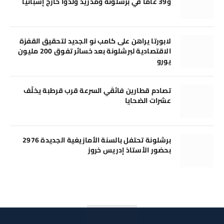
و39 عامًا في برشلونة ومدريد وُلدوا خارج إسبانيا
لابورتا يراهن على كامب نو الجديد لتحقيق القفزة
الاقتصادية لبرشلونة بعد خسائر تفوق 200 مليون
يورو
تصادم قطارين فائقَي السرعة قرب قرطبة يخلّف
عشرات الضحايا
برشلونة تحتفل بالسنة الأمازيغية الجديدة 2976
بحضور الأستاذ إدريس خروز