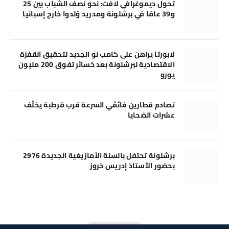
تحول ديموغرافي لافت: نحو نصف الشباب بين 25
و39 عامًا في برشلونة ومدريد وُلدوا خارج إسبانيا
لابورتا يراهن على كامب نو الجديد لتحقيق القفزة
الاقتصادية لبرشلونة بعد خسائر تفوق 200 مليون
يورو
تصادم قطارين فائقَي السرعة قرب قرطبة يخلّف
عشرات الضحايا
برشلونة تحتفل بالسنة الأمازيغية الجديدة 2976
بحضور الأستاذ إدريس خروز