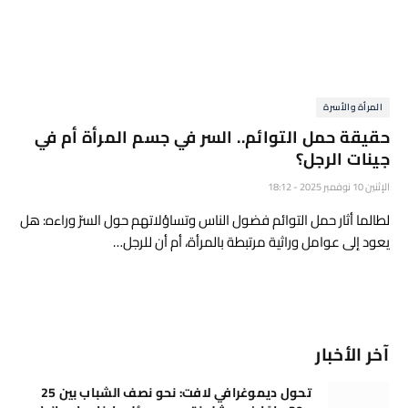
المرأة والأسرة
حقيقة حمل التوائم.. السر في جسم المرأة أم في
جينات الرجل؟
الإثنين 10 نوفمبر 2025 - 18:12
لطالما أثار حمل التوائم فضول الناس وتساؤلاتهم حول السرّ وراءه: هل
يعود إلى عوامل وراثية مرتبطة بالمرأة، أم أن للرجل…
آخر الأخبار
تحول ديموغرافي لافت: نحو نصف الشباب بين 25