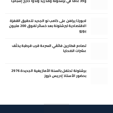
و39 عامًا في برشلونة ومدريد وُلدوا خارج إسبانيا
لابورتا يراهن على كامب نو الجديد لتحقيق القفزة
الاقتصادية لبرشلونة بعد خسائر تفوق 200 مليون
يورو
تصادم قطارين فائقَي السرعة قرب قرطبة يخلّف
عشرات الضحايا
برشلونة تحتفل بالسنة الأمازيغية الجديدة 2976
بحضور الأستاذ إدريس خروز