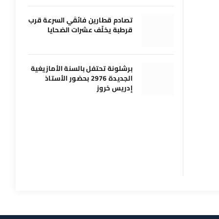
تصادم قطارين فائقَي السرعة قرب
قرطبة يخلّف عشرات الضحايا
برشلونة تحتفل بالسنة الأمازيغية
الجديدة 2976 بحضور الأستاذ
إدريس خروز