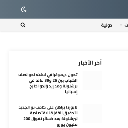
ت
دولية
آخر الأخبار
تحول ديموغرافي لافت: نحو نصف
الشباب بين 25 و39 عامًا في
برشلونة ومدريد وُلدوا خارج
إسبانيا
لابورتا يراهن على كامب نو الجديد
لتحقيق القفزة الاقتصادية
لبرشلونة بعد خسائر تفوق 200
مليون يورو