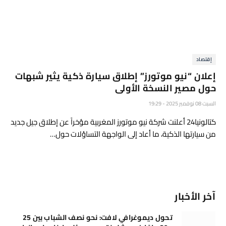
إقتصاد
إعلان “نيو موتورز” إطلاق سيارة ذكية يثير شبهات
حول مصير النسخة الأولى
السبت 08 نوفمبر 2025 - 19:29
كتالونيا24 أعلنت شركة نيو موتورز المغربية مؤخراً عن إطلاق جيل جديد
من سيارتها الذكية، ما أعاد إلى الواجهة التساؤلات حول…
آخر الأخبار
تحول ديموغرافي لافت: نحو نصف الشباب بين 25