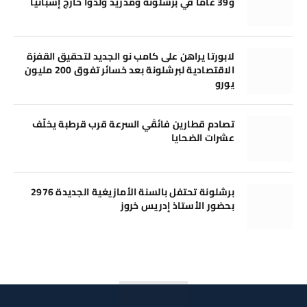
و39 عامًا في برشلونة ومدريد وُلدوا خارج إسبانيا
لابورتا يراهن على كامب نو الجديد لتحقيق القفزة
الاقتصادية لبرشلونة بعد خسائر تفوق 200 مليون
يورو
تصادم قطارين فائقَي السرعة قرب قرطبة يخلّف
عشرات الضحايا
برشلونة تحتفل بالسنة الأمازيغية الجديدة 2976
بحضور الأستاذ إدريس خروز