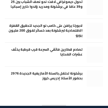
تحول ديموغرافي لافت: نحو نصف الشباب بين 25
و39 عامًا في برشلونة ومدريد وُلدوا خارج إسبانيا
لابورتا يراهن على كامب نو الجديد لتحقيق القفزة
الاقتصادية لبرشلونة بعد خسائر تفوق 200 مليون
يورو
تصادم قطارين فائقَي السرعة قرب قرطبة يخلّف
عشرات الضحايا
برشلونة تحتفل بالسنة الأمازيغية الجديدة 2976
بحضور الأستاذ إدريس خروز