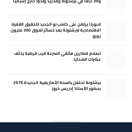
و39 عامًا في برشلونة ومدريد وُلدوا خارج إسبانيا
لابورتا يراهن على كامب نو الجديد لتحقيق القفزة
الاقتصادية لبرشلونة بعد خسائر تفوق 200 مليون
يورو
تصادم قطارين فائقَي السرعة قرب قرطبة يخلّف
عشرات الضحايا
برشلونة تحتفل بالسنة الأمازيغية الجديدة 2976
بحضور الأستاذ إدريس خروز