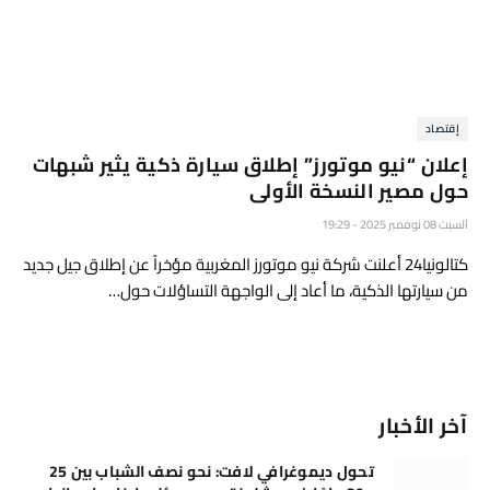
إقتصاد
إعلان “نيو موتورز” إطلاق سيارة ذكية يثير شبهات
حول مصير النسخة الأولى
السبت 08 نوفمبر 2025 - 19:29
كتالونيا24 أعلنت شركة نيو موتورز المغربية مؤخراً عن إطلاق جيل جديد
من سيارتها الذكية، ما أعاد إلى الواجهة التساؤلات حول…
آخر الأخبار
تحول ديموغرافي لافت: نحو نصف الشباب بين 25