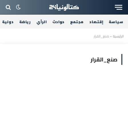
سياسة
إقتصاد
مجتمع
حوادث
الرأي
رياضة
دولية
الرئيسية
»
صنع_القرار
صنع_القرار