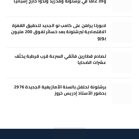
و39 عامًا في برشلونة ومدريد وُلدوا خارج إسبانيا
لابورتا يراهن على كامب نو الجديد لتحقيق القفزة
الاقتصادية لبرشلونة بعد خسائر تفوق 200 مليون
يورو
تصادم قطارين فائقَي السرعة قرب قرطبة يخلّف
عشرات الضحايا
برشلونة تحتفل بالسنة الأمازيغية الجديدة 2976
بحضور الأستاذ إدريس خروز