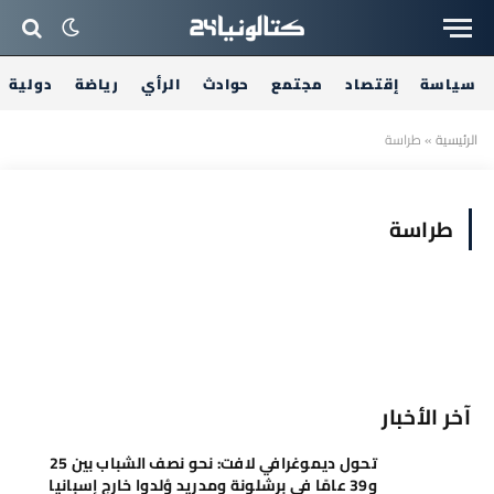
سياسة
إقتصاد
مجتمع
حوادث
الرأي
رياضة
دولية
الرئيسية
»
طراسة
طراسة
آخر الأخبار
تحول ديموغرافي لافت: نحو نصف الشباب بين 25
و39 عامًا في برشلونة ومدريد وُلدوا خارج إسبانيا