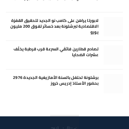
لابورتا يراهن على كامب نو الجديد لتحقيق القفزة
الاقتصادية لبرشلونة بعد خسائر تفوق 200 مليون
يورو
تصادم قطارين فائقَي السرعة قرب قرطبة يخلّف
عشرات الضحايا
برشلونة تحتفل بالسنة الأمازيغية الجديدة 2976
بحضور الأستاذ إدريس خروز