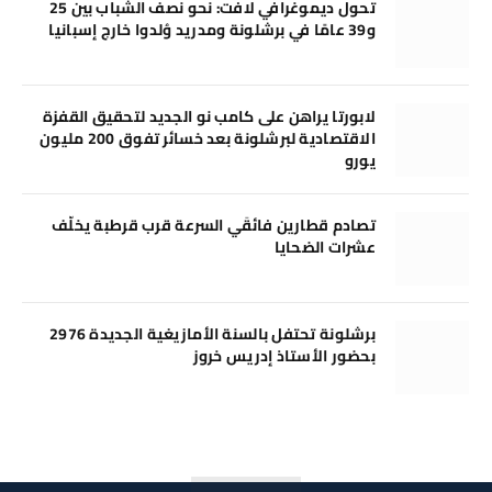
تحول ديموغرافي لافت: نحو نصف الشباب بين 25
و39 عامًا في برشلونة ومدريد وُلدوا خارج إسبانيا
لابورتا يراهن على كامب نو الجديد لتحقيق القفزة
الاقتصادية لبرشلونة بعد خسائر تفوق 200 مليون
يورو
تصادم قطارين فائقَي السرعة قرب قرطبة يخلّف
عشرات الضحايا
برشلونة تحتفل بالسنة الأمازيغية الجديدة 2976
بحضور الأستاذ إدريس خروز