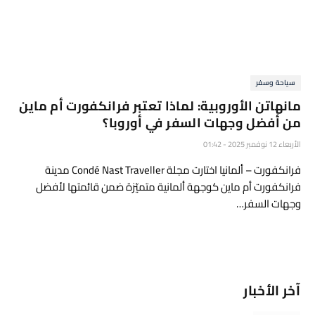
سياحة وسفر
مانهاتن الأوروبية: لماذا تعتبر فرانكفورت أم ماين
من أفضل وجهات السفر في أوروبا؟
الأربعاء 12 نوفمبر 2025 - 01:42
فرانكفورت – ألمانيا اختارت مجلة Condé Nast Traveller مدينة
فرانكفورت أم ماين كوجهة ألمانية متميّزة ضمن قائمتها لأفضل
وجهات السفر…
آخر الأخبار