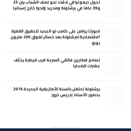
تحول ديموغرافي لافت: نحو نصف الشباب بين 25
و39 عامًا في برشلونة ومدريد وُلدوا خارج إسبانيا
لابورتا يراهن على كامب نو الجديد لتحقيق القفزة
الاقتصادية لبرشلونة بعد خسائر تفوق 200 مليون
يورو
تصادم قطارين فائقَي السرعة قرب قرطبة يخلّف
عشرات الضحايا
برشلونة تحتفل بالسنة الأمازيغية الجديدة 2976
بحضور الأستاذ إدريس خروز