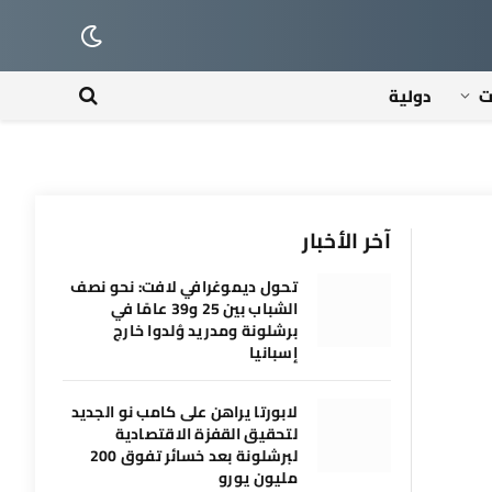
ت
دولية
آخر الأخبار
تحول ديموغرافي لافت: نحو نصف
الشباب بين 25 و39 عامًا في
برشلونة ومدريد وُلدوا خارج
إسبانيا
لابورتا يراهن على كامب نو الجديد
لتحقيق القفزة الاقتصادية
لبرشلونة بعد خسائر تفوق 200
مليون يورو