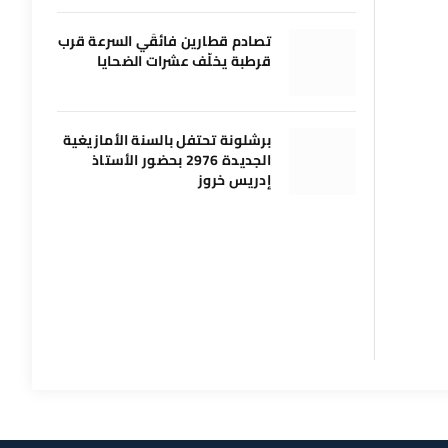
تصادم قطارين فائقَي السرعة قرب
قرطبة يخلّف عشرات الضحايا
برشلونة تحتفل بالسنة الأمازيغية
الجديدة 2976 بحضور الأستاذ
إدريس خروز