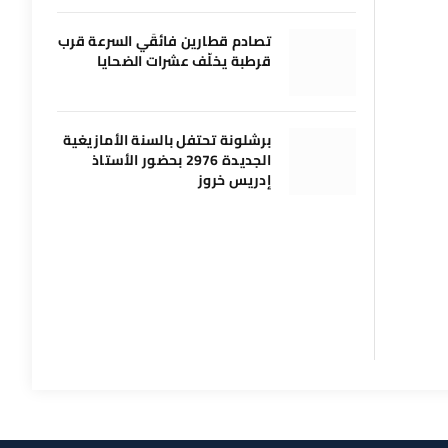
تصادم قطارين فائقَي السرعة قرب
قرطبة يخلّف عشرات الضحايا
برشلونة تحتفل بالسنة الأمازيغية
الجديدة 2976 بحضور الأستاذ
إدريس خروز