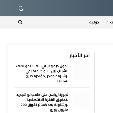
ت
دولية
آخر الأخبار
تحول ديموغرافي لافت: نحو نصف
الشباب بين 25 و39 عامًا في
برشلونة ومدريد وُلدوا خارج
إسبانيا
لابورتا يراهن على كامب نو الجديد
لتحقيق القفزة الاقتصادية
لبرشلونة بعد خسائر تفوق 200
مليون يورو