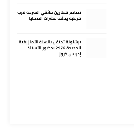
تصادم قطارين فائقَي السرعة قرب
قرطبة يخلّف عشرات الضحايا
برشلونة تحتفل بالسنة الأمازيغية
الجديدة 2976 بحضور الأستاذ
إدريس خروز