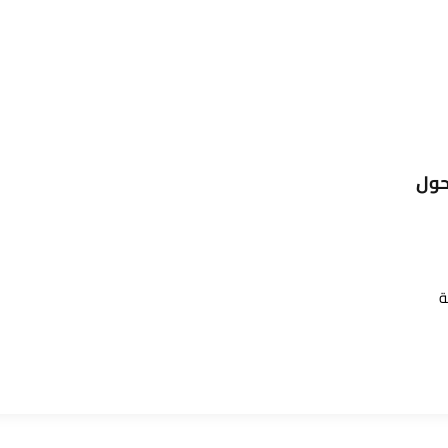
حول
ة