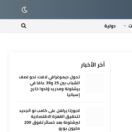
ت
دولية
آخر الأخبار
تحول ديموغرافي لافت: نحو نصف
الشباب بين 25 و39 عامًا في
برشلونة ومدريد وُلدوا خارج
إسبانيا
لابورتا يراهن على كامب نو الجديد
لتحقيق القفزة الاقتصادية
لبرشلونة بعد خسائر تفوق 200
مليون يورو