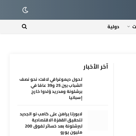
ت
دولية
آخر الأخبار
تحول ديموغرافي لافت: نحو نصف
الشباب بين 25 و39 عامًا في
برشلونة ومدريد وُلدوا خارج
إسبانيا
لابورتا يراهن على كامب نو الجديد
لتحقيق القفزة الاقتصادية
لبرشلونة بعد خسائر تفوق 200
مليون يورو