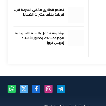
تصادم قطارين فائقَي السرعة قرب
قرطبة يخلّف عشرات الضحايا
برشلونة تحتفل بالسنة الأمازيغية
الجديدة 2976 بحضور الأستاذ
إدريس خروز
تيلقرام
الانستغرام
فيسبوك
X
واتساب
(Twitter)