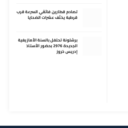
تصادم قطارين فائقَي السرعة قرب
قرطبة يخلّف عشرات الضحايا
برشلونة تحتفل بالسنة الأمازيغية
الجديدة 2976 بحضور الأستاذ
إدريس خروز