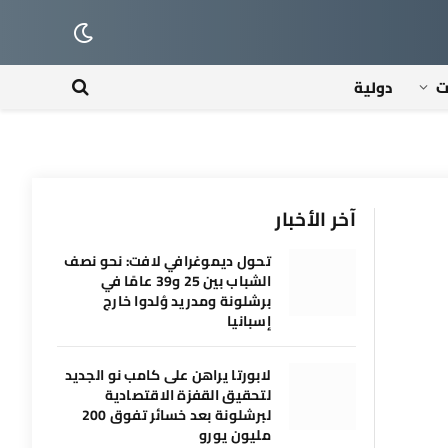
ت
دولية
آخر الأخبار
تحول ديموغرافي لافت: نحو نصف
الشباب بين 25 و39 عامًا في
برشلونة ومدريد وُلدوا خارج
إسبانيا
لابورتا يراهن على كامب نو الجديد
لتحقيق القفزة الاقتصادية
لبرشلونة بعد خسائر تفوق 200
مليون يورو