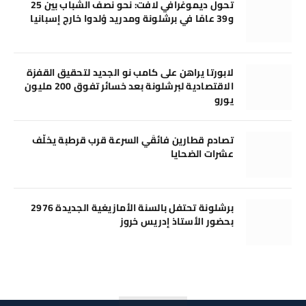
تحول ديموغرافي لافت: نحو نصف الشباب بين 25
و39 عامًا في برشلونة ومدريد وُلدوا خارج إسبانيا
لابورتا يراهن على كامب نو الجديد لتحقيق القفزة
الاقتصادية لبرشلونة بعد خسائر تفوق 200 مليون
يورو
تصادم قطارين فائقَي السرعة قرب قرطبة يخلّف
عشرات الضحايا
برشلونة تحتفل بالسنة الأمازيغية الجديدة 2976
بحضور الأستاذ إدريس خروز