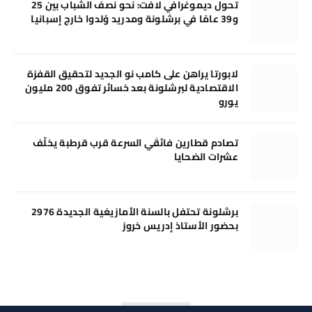
تحول ديموغرافي لافت: نحو نصف الشباب بين 25
و39 عامًا في برشلونة ومدريد وُلدوا خارج إسبانيا
لابورتا يراهن على كامب نو الجديد لتحقيق القفزة
الاقتصادية لبرشلونة بعد خسائر تفوق 200 مليون
يورو
تصادم قطارين فائقَي السرعة قرب قرطبة يخلّف
عشرات الضحايا
برشلونة تحتفل بالسنة الأمازيغية الجديدة 2976
بحضور الأستاذ إدريس خروز