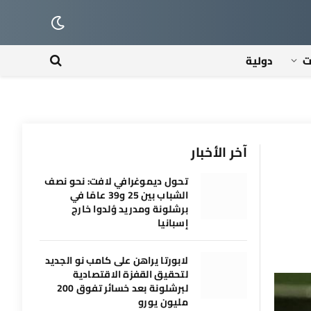
ت
دولية
آخر الأخبار
تحول ديموغرافي لافت: نحو نصف
الشباب بين 25 و39 عامًا في
برشلونة ومدريد وُلدوا خارج
إسبانيا
لابورتا يراهن على كامب نو الجديد
لتحقيق القفزة الاقتصادية
لبرشلونة بعد خسائر تفوق 200
مليون يورو