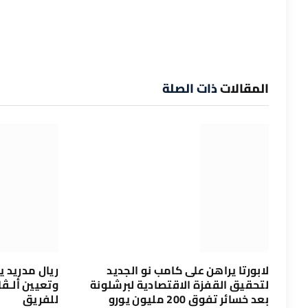
المقالات
ذات الصلة
لابورتا يراهن على كامب نو الجديد
ريال مدريد ي
لتحقيق القفزة الاقتصادية لبرشلونة
وتعيين ألـڤارو
بعد خسائر تفوق 200 مليون يورو
للفريق