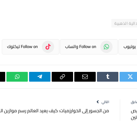
الية الذهبية
Follow on واتساب
Follow on تيكتوك
تويتر
Tumblr
البريد
Copy
تيلقرام
واتساب
الإلكتروني
Link
ابق
التالي
خيص
من الجسور إلى الخوارزميات: كيف يعيد العالم رسم موازين ا
ين