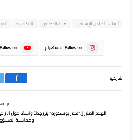
ألعاب التضامن الإسلامي
أمينة الدحاوي
التايكواندو
الميد
Follow on الانستغرام
Follow on يوتيوب
شاركها.
فيسبوك
الس
الهدم المثير ل“قصر بوسكورة” يثير جدلاً واسعًا حول الترا
ومحاسبة المسؤول