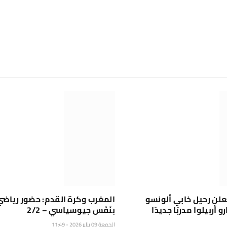
علن رحيل خابي ألونسو
المغرب وكرة القدم: حضور رياضي
 أربيلوا مدربًا جديدًا
بنَفَس جيوسياسي – 2/2
الجمعة 09 يناير 2026 - 11:49