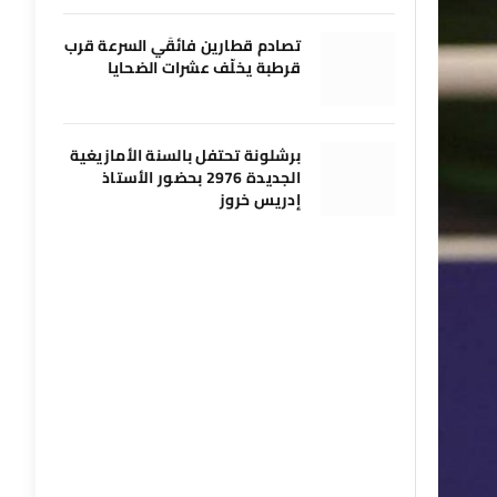
تصادم قطارين فائقَي السرعة قرب
قرطبة يخلّف عشرات الضحايا
برشلونة تحتفل بالسنة الأمازيغية
الجديدة 2976 بحضور الأستاذ
إدريس خروز