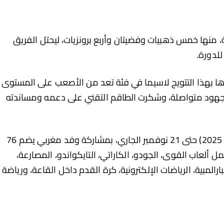
، ارتفعت حصيلة المغرب إلى 11 ميدالية، منها خمس ذهبيات وفضيتان وأربع برونزيات، ليحتل الفريق
للدورة.
ا بهذا التتويج لاسيما في فئة تعد من الأصعب على المستوى
جهود متواصلة، وشكرت الطاقم التقني على دعمه ومساندته
وتستمر فعاليات ألعاب التضامن الإسلامي (الرياض 2025) حتى 21 نوفمبر الجاري، بمشاركة وفد مغربي يضم 76
في 12 تخصصًا رياضيًا، تشمل ألعاب القوى، الجودو، الكاراتي، التايكواندو، المصارعة،
ارالمبية، الرياضات الإلكترونية، كرة القدم داخل القاعة، ورياضة