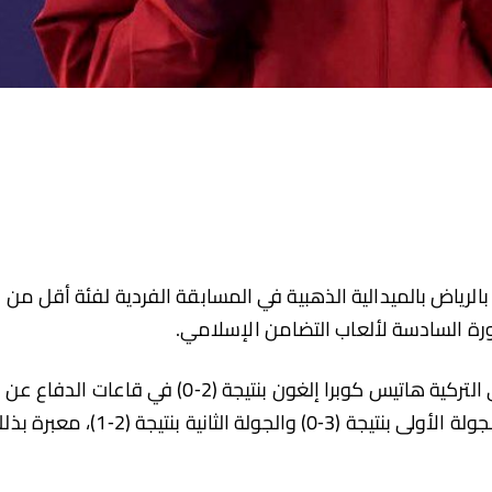
الرياض بالميدالية الذهبية في المسابقة الفردية لفئة أقل من
وجاء هذا التتويج بعد فوزها في النزال النهائي على التركية هاتيس كوبرا إلغون بنتيجة (2‑0) في قاعات الدفاع عن
النفس “الملز” بالعاصمة السعودية، حيث حسمت الجولة الأولى بنتيجة (3‑0) والجولة الثانية بنتيجة (2‑1)،