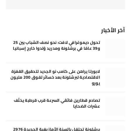
آخر الأخبار
تحول ديموغرافي لافت: نحو نصف الشباب بين 25
و39 عامًا في برشلونة ومدريد وُلدوا خارج إسبانيا
لابورتا يراهن على كامب نو الجديد لتحقيق القفزة
الاقتصادية لبرشلونة بعد خسائر تفوق 200 مليون
يورو
تصادم قطارين فائقَي السرعة قرب قرطبة يخلّف
عشرات الضحايا
برشلونة تحتفل بالسنة الأمازيغية الجديدة 2976