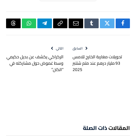
فيسبوك
تويتر
Tumblr
البريد
Copy
تيلقرام
واتساب
hreads
الإلكتروني
Link
السابق
التالي
تحويلات مغاربة الخارج تلامس
الركراكي يكشف عن بديل حكيمي
93 مليار درهم عند متم شتنبر
وسط غموض حول مشاركته في
2025
“الكان”
المقالات
ذات الصلة