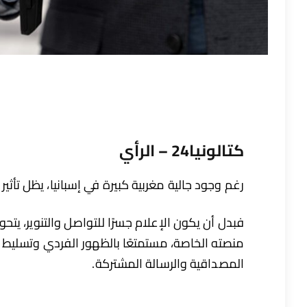
كتالونيا24 – الرأي
رغم وجود جالية مغربية كبيرة في إسبانيا، يظل تأث
فبدل أن يكون الإعلام جسرًا للتواصل والتنوير، ي
منصته الخاصة، مستمتعًا بالظهور الفردي وتسليط 
المصداقية والرسالة المشتركة.