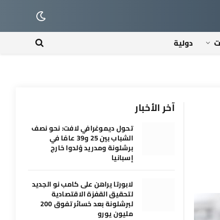
ت
دولية
آخر الأخبار
تحول ديموغرافي لافت: نحو نصف
الشباب بين 25 و39 عامًا في
برشلونة ومدريد وُلدوا خارج
إسبانيا
لابورتا يراهن على كامب نو الجديد
لتحقيق القفزة الاقتصادية
لبرشلونة بعد خسائر تفوق 200
مليون يورو