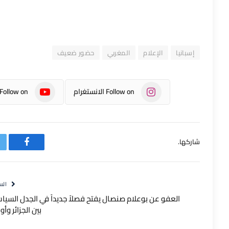
إسبانيا
الإعلام
المغربي
حضور ضعيف
Follow on الانستغرام
Follow on يوتيوب
شاركها.
فيسبوك
الس
العفو عن بوعلام صنصال يفتح فصلاً جديداً في الجدل السي
بين الجزائر وأور