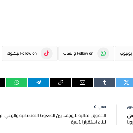
Follow on واتساب
Follow on تيكتوك
تويتر
Tumblr
البريد
Copy
تيلقرام
واتساب
الإلكتروني
Link
ابق
التالي
اسي
الحقوق المالية للزوجة… بين الضغوط الاقتصادية والوعي ال
وبا
لبناء استقرار الأسرة