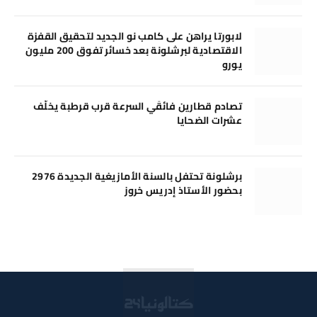
لابورتا يراهن على كامب نو الجديد لتحقيق القفزة
الاقتصادية لبرشلونة بعد خسائر تفوق 200 مليون
يورو
تصادم قطارين فائقَي السرعة قرب قرطبة يخلّف
عشرات الضحايا
برشلونة تحتفل بالسنة الأمازيغية الجديدة 2976
بحضور الأستاذ إدريس خروز