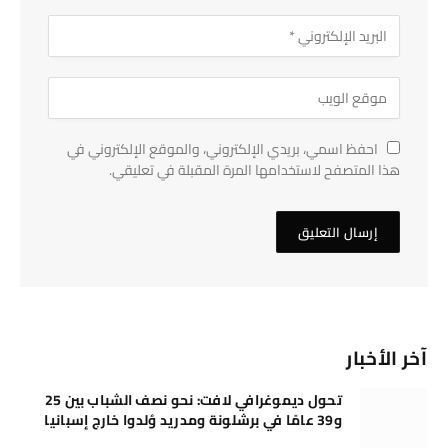
احفظ اسمي، بريدي الإلكتروني، والموقع الإلكتروني في
هذا المتصفح لاستخدامها المرة المقبلة في تعليقي.
آخر الأخبار
تحول ديموغرافي لافت: نحو نصف الشباب بين 25
و39 عامًا في برشلونة ومدريد وُلدوا خارج إسبانيا