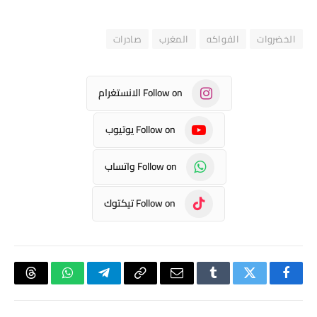
الخضروات
الفواكه
المغرب
صادرات
Follow on الانستغرام
Follow on يوتيوب
Follow on واتساب
Follow on تيكتوك
فيسبوك
تويتر
Tumblr
البريد
Copy
تيلقرام
واتساب
hreads
الإلكتروني
Link