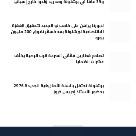
و39 عامًا في برشلونة ومدريد وُلدوا خارج إسبانيا
لابورتا يراهن على كامب نو الجديد لتحقيق القفزة
الاقتصادية لبرشلونة بعد خسائر تفوق 200 مليون
يورو
تصادم قطارين فائقَي السرعة قرب قرطبة يخلّف
عشرات الضحايا
برشلونة تحتفل بالسنة الأمازيغية الجديدة 2976
بحضور الأستاذ إدريس خروز