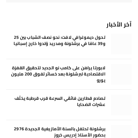
آخر الأخبار
تحول ديموغرافي لافت: نحو نصف الشباب بين 25
و39 عامًا في برشلونة ومدريد وُلدوا خارج إسبانيا
لابورتا يراهن على كامب نو الجديد لتحقيق القفزة
الاقتصادية لبرشلونة بعد خسائر تفوق 200 مليون
يورو
تصادم قطارين فائقَي السرعة قرب قرطبة يخلّف
عشرات الضحايا
برشلونة تحتفل بالسنة الأمازيغية الجديدة 2976
بحضور الأستاذ إدريس خروز