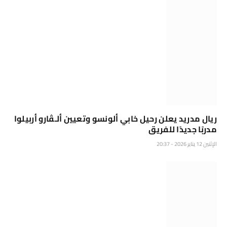
ريال مدريد يعلن رحيل خابي ألونسو وتعيين ألـڤارو أربيلوا
مدربًا جديدًا للفريق
الإثنين 12 يناير 2026 - 20:37