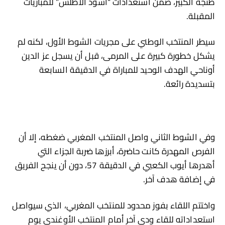
طنجة الكبير، ضمن استعدادات “أسود الأطلس” للمباريات
المقبلة.
سيطر المنتخب الوطني على مجريات الشوط الأول، لكنه لم
يشكل خطورة كبيرة على المرمى، قبل أن يسجل عز الدين
أوناحي الهدف الوحيد للمباراة في الدقيقة السابعة
بتسديدة رائعة.
وفي الشوط الثاني واصل المنتخب المغربي ضغطه، إلا أن
الفرص المهدرة كانت حاضرة، أبرزها ضربة الجزاء التي
أهدرها أيوب الكعبي في الدقيقة 57، دون أن ينجح الفريق
في إضافة هدف آخر.
واختتم اللقاء بفوز محدود للمنتخب المغربي، الذي سيواصل
استعداداته للقاء ودي آخر أمام المنتخب الأوغندي يوم