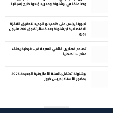
و39 عامًا في برشلونة ومدريد وُلدوا خارج إسبانيا
لابورتا يراهن على كامب نو الجديد لتحقيق القفزة
الاقتصادية لبرشلونة بعد خسائر تفوق 200 مليون
يورو
تصادم قطارين فائقَي السرعة قرب قرطبة يخلّف
عشرات الضحايا
برشلونة تحتفل بالسنة الأمازيغية الجديدة 2976
بحضور الأستاذ إدريس خروز