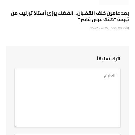
بعد عامين خلف القضبان.. القضاء يبرّئ أستاذ تيزنيت من
تهمة “هتك عرض قاصر”
الأحد 09 نوفمبر 2025 - 15:42
اترك تعليقاً