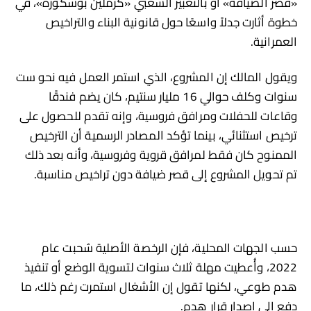
«قصر الضيافة» أو بالتعبير الشعبي «كرملين بوسكورة»، في
خطوة أثارت جدلاً واسعًا حول قانونية البناء والتراخيص
العمرانية.
ويقول المالك إن المشروع، الذي استمر العمل فيه نحو ست
سنوات وكلف حوالي 16 مليار سنتيم، كان يضم فندقًا
وقاعات للحفلات ومرافق فروسية، وإنه تقدم للحصول على
ترخيص استثنائي، بينما تؤكد المصادر الرسمية أن الترخيص
الممنوح كان فقط لمرافق قروية وفروسية، وأنه بعد ذلك
تم تحويل المشروع إلى قصر ضيافة دون تراخيص مناسبة.
حسب الجهات المحلية، فإن الرخصة الأصلية سُحبت عام
2022، وأُعطيت مهلة ثلاث سنوات لتسوية الوضع أو تنفيذ
هدم طوعي، لكنها تقول إن الأشغال استمرت رغم ذلك، ما
دفع إلى إصدار قرار هدم.