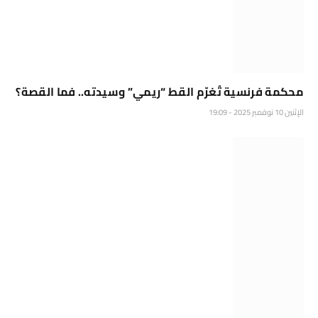
محكمة فرنسية تُغرّم القط ‎“ريمي” وسيدته.. فما القصة؟
الإثنين 10 نوفمبر 2025 - 19:09