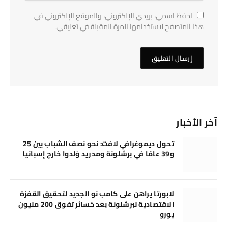
احفظ اسمي، بريدي الإلكتروني، والموقع الإلكتروني في
هذا المتصفح لاستخدامها المرة المقبلة في تعليقي.
آخر الأخبار
تحول ديموغرافي لافت: نحو نصف الشباب بين 25
و39 عامًا في برشلونة ومدريد وُلدوا خارج إسبانيا
لابورتا يراهن على كامب نو الجديد لتحقيق القفزة
الاقتصادية لبرشلونة بعد خسائر تفوق 200 مليون
يورو