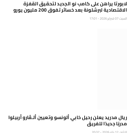
لابورتا يراهن على كامب نو الجديد لتحقيق القفزة
الاقتصادية لبرشلونة بعد خسائر تفوق 200 مليون يورو
السبت 07 فبراير 2026 - 17:01
ريال مدريد يعلن رحيل خابي ألونسو وتعيين ألـڤارو أربيلوا
مدربًا جديدًا للفريق
الإثنين 12 يناير 2026 - 20:37