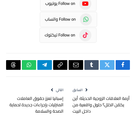
Follow on يوتيوب
Follow on واتساب
Follow on تيكتوك
فيسبوك
تويتر
Tumblr
البريد
Copy
تيلقرام
واتساب
hreads
الإلكتروني
Link
السابق
التالي
أزمة العلاقات الزوجية الحديثة: أين
إسبانيا تعزز حقوق العاملات
يكمُن الخلل؟ حلول واقعية من
المنزليات بإجراءات جديدة لحماية
داخل البيت
الصحة والسلامة