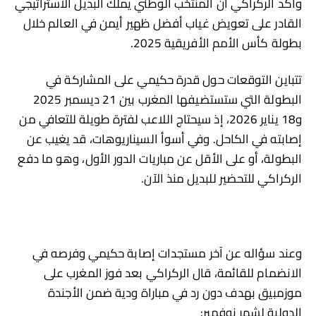
وأكد الركراكي أن المنتخب الوطني يملك البديل الاستراتيجي
القادر على تعويض غياب أفضل ظهير أيمن في العالم خلال
بطولة كأس الأمم الأفريقية 2025.
تتباين التوقعات حول قدرة حكيمي على المشاركة في
البطولة التي ستستضيفها المغرب بين 21 ديسمبر 2025
و18 يناير 2026، إذ سيحتاج اللاعب لفترة طويلة للتعافي من
إصابته في الكاحل. وفي أسوأ السيناريوهات، قد يغيب عن
البطولة، أو على الأقل عن مباريات الدور الأول، وهو ما دفع
الركراكي للتحضير للبديل منذ الآن.
وعند سؤاله عن آخر مستجدات إصابة حكيمي وفرصه في
الانضمام للقائمة، قال الركراكي بعد فوز المغرب على
موزمبيق بهدف دون رد في مباراة ودية ضمن الأجندة
الدولية لشهر نوفمبر: