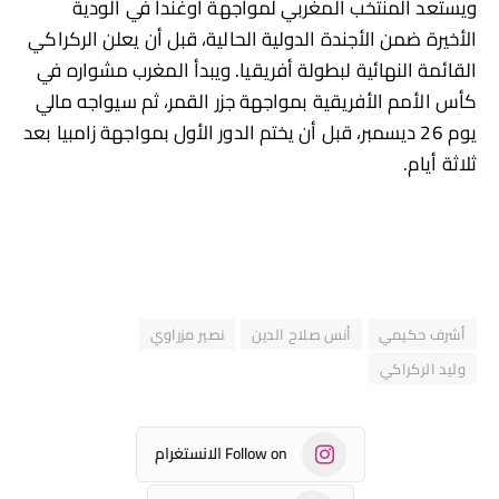
ويستعد المنتخب المغربي لمواجهة أوغندا في الودية
الأخيرة ضمن الأجندة الدولية الحالية، قبل أن يعلن الركراكي
القائمة النهائية لبطولة أفريقيا. ويبدأ المغرب مشواره في
كأس الأمم الأفريقية بمواجهة جزر القمر، ثم سيواجه مالي
يوم 26 ديسمبر، قبل أن يختم الدور الأول بمواجهة زامبيا بعد
ثلاثة أيام.
أشرف حكيمي
أنس صلاح الدين
نصير مزراوي
وليد الركراكي
Follow on الانستغرام