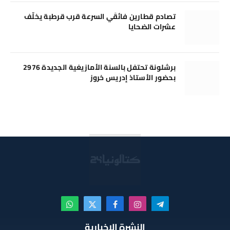
تصادم قطارين فائقَي السرعة قرب قرطبة يخلّف
عشرات الضحايا
برشلونة تحتفل بالسنة الأمازيغية الجديدة 2976
بحضور الأستاذ إدريس خروز
تيلقرام
الانستغرام
فيسبوك
X
واتساب
(Twitter)
النشرة الإخبارية