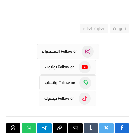
تحويلات
مغاربة العالم
Follow on الانستغرام
Follow on يوتيوب
Follow on واتساب
Follow on تيكتوك
فيسبوك
تويتر
Tumblr
البريد
Copy
تيلقرام
واتساب
hreads