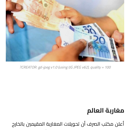
CREATOR: gd-jpeg v1.0 (using IJG JPEG v62), quality = 100?
مغاربة العالم
أعلن مكتب الصرف أن تحويلات المغاربة المقيمين بالخارج