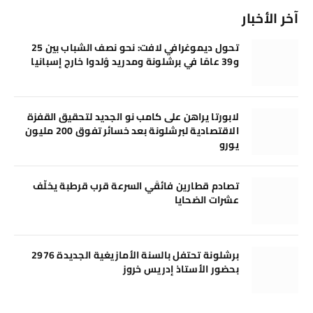
آخر الأخبار
تحول ديموغرافي لافت: نحو نصف الشباب بين 25
و39 عامًا في برشلونة ومدريد وُلدوا خارج إسبانيا
لابورتا يراهن على كامب نو الجديد لتحقيق القفزة
الاقتصادية لبرشلونة بعد خسائر تفوق 200 مليون
يورو
تصادم قطارين فائقَي السرعة قرب قرطبة يخلّف
عشرات الضحايا
برشلونة تحتفل بالسنة الأمازيغية الجديدة 2976
بحضور الأستاذ إدريس خروز