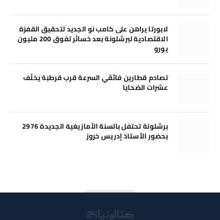
لابورتا يراهن على كامب نو الجديد لتحقيق القفزة
الاقتصادية لبرشلونة بعد خسائر تفوق 200 مليون
يورو
تصادم قطارين فائقَي السرعة قرب قرطبة يخلّف
عشرات الضحايا
برشلونة تحتفل بالسنة الأمازيغية الجديدة 2976
بحضور الأستاذ إدريس خروز