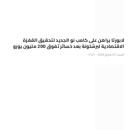
لابورتا يراهن على كامب نو الجديد لتحقيق القفزة
الاقتصادية لبرشلونة بعد خسائر تفوق 200 مليون يورو
السبت 07 فبراير 2026 - 17:01