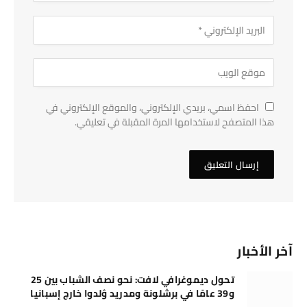
احفظ اسمي، بريدي الإلكتروني، والموقع الإلكتروني في
هذا المتصفح لاستخدامها المرة المقبلة في تعليقي.
آخر الأخبار
تحول ديموغرافي لافت: نحو نصف الشباب بين 25
و39 عامًا في برشلونة ومدريد وُلدوا خارج إسبانيا