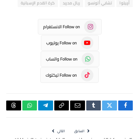
أربيلوا
تشابي ألونسو
ريال مدريد
كرة القدم الإسبانية
Follow on الانستغرام
Follow on يوتيوب
Follow on واتساب
Follow on تيكتوك
فيسبوك
تويتر
Tumblr
البريد
Copy
تيلقرام
واتساب
hreads
الإلكتروني
Link
السابق
التالي