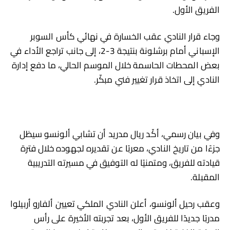
الفريق الأول.
وجاء قرار النادي عقب الخسارة في نهائي كأس السوبر
الإسباني أمام برشلونة بنتيجة 3-2، إلى جانب تراجع الأداء في
بعض المحطات الحاسمة خلال الموسم الحالي، ما دفع إدارة
النادي إلى اتخاذ قرار تغيير فني مبكّر.
وفي بيان رسمي، أكّد ريال مدريد أن تشابي ألونسو سيظل
جزءًا من تاريخ النادي، معربًا عن تقديره لجهوده خلال فترة
قيادته للفريق، ومتمنيًا له التوفيق في مسيرته التدريبية
المقبلة.
وعقب رحيل ألونسو، أعلن النادي الملكي تعيين ألفارو أربيلوا
مدربًا جديدًا للفريق الأول، بعد تجربته الأخيرة على رأس